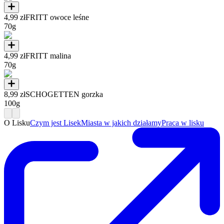
4,99 zł
FRITT owoce leśne
70g
4,99 zł
FRITT malina
70g
8,99 zł
SCHOGETTEN gorzka
100g
O Lisku
Czym jest Lisek
Miasta w jakich działamy
Praca w lisku