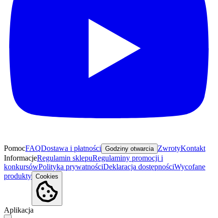
Pomoc
FAQ
Dostawa i płatności
Zwroty
Kontakt
Godziny otwarcia
Informacje
Regulamin sklepu
Regulaminy promocji i
konkursów
Polityka prywatności
Deklaracja dostępności
Wycofane
produkty
Cookies
Aplikacja