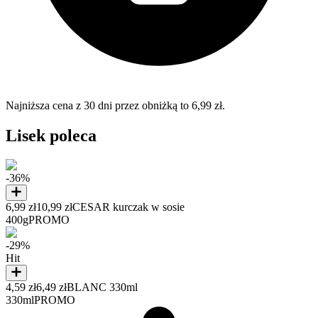
Najniższa cena z 30 dni przez obniżką to 6,99 zł.
Lisek poleca
-36%
6,99 zł
10,99 zł
CESAR kurczak w sosie
400g
PROMO
-29%
Hit
4,59 zł
6,49 zł
BLANC 330ml
330ml
PROMO