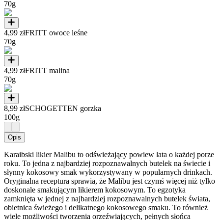
70g
4,99 zł
FRITT owoce leśne
70g
4,99 zł
FRITT malina
70g
8,99 zł
SCHOGETTEN gorzka
100g
Opis
Karaibski likier Malibu to odświeżający powiew lata o każdej porze
roku. To jedna z najbardziej rozpoznawalnych butelek na świecie i
słynny kokosowy smak wykorzystywany w popularnych drinkach.
Oryginalna receptura sprawia, że Malibu jest czymś więcej niż tylko
doskonale smakującym likierem kokosowym. To egzotyka
zamknięta w jednej z najbardziej rozpoznawalnych butelek świata,
obietnica świeżego i delikatnego kokosowego smaku. To również
wiele możliwości tworzenia orzeźwiających, pełnych słońca