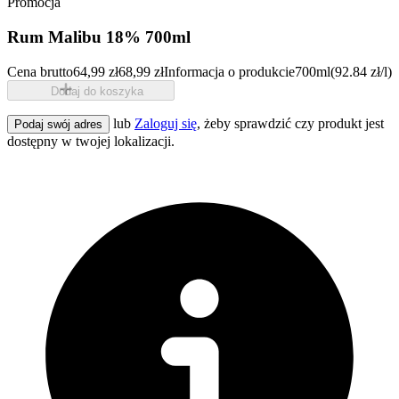
Promocja
Rum Malibu 18% 700ml
Cena brutto
64,99 zł
68,99 zł
Informacja o produkcie
700ml
(92.84 zł/l)
Dodaj do koszyka
lub
Zaloguj się
, żeby sprawdzić czy produkt jest
Podaj swój adres
dostępny w twojej lokalizacji.