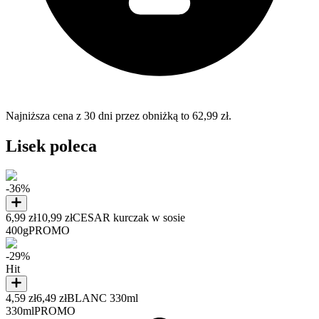
Najniższa cena z 30 dni przez obniżką to 62,99 zł.
Lisek poleca
-36%
6,99 zł
10,99 zł
CESAR kurczak w sosie
400g
PROMO
-29%
Hit
4,59 zł
6,49 zł
BLANC 330ml
330ml
PROMO