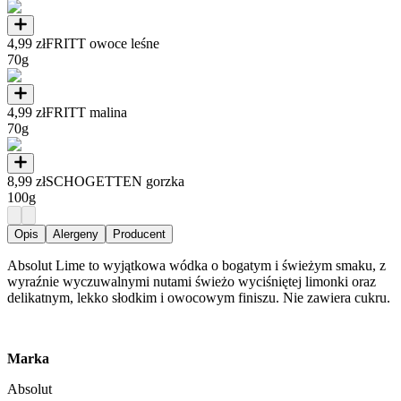
4,99 zł
FRITT owoce leśne
70g
4,99 zł
FRITT malina
70g
8,99 zł
SCHOGETTEN gorzka
100g
Opis
Alergeny
Producent
Absolut Lime to wyjątkowa wódka o bogatym i świeżym smaku, z
wyraźnie wyczuwalnymi nutami świeżo wyciśniętej limonki oraz
delikatnym, lekko słodkim i owocowym finiszu. Nie zawiera cukru.
Marka
Absolut