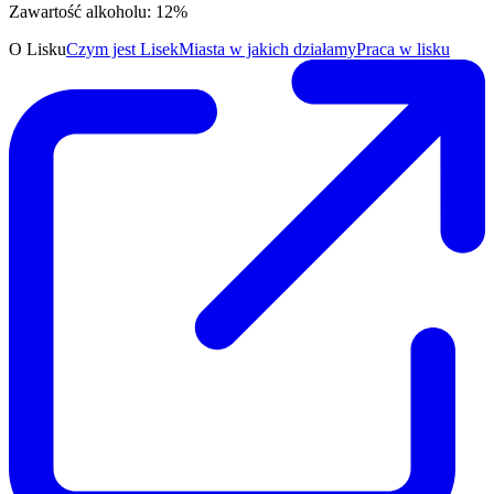
Zawartość alkoholu: 12%
O Lisku
Czym jest Lisek
Miasta w jakich działamy
Praca w lisku