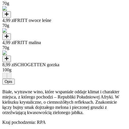
70g
4,99 zł
FRITT owoce leśne
70g
4,99 zł
FRITT malina
70g
8,99 zł
SCHOGETTEN gorzka
100g
Opis
Białe, wytrawne wino, które wspaniale oddaje klimat i charakter
miejsca, z którego pochodzi – Republiki Południowej Afryki. W
kieliszku krystaliczne, o ciemnożółtych refleksach. Znakomicie
łączy bujny smak dojrzałego melona i pieczonej gruszki z
orzeźwiającą kwasowością zielonego jabłka.
Kraj pochodzenia: RPA