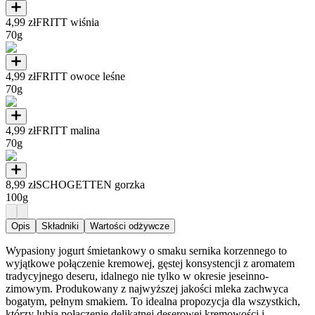
4,99 zł
FRITT wiśnia
70g
4,99 zł
FRITT owoce leśne
70g
4,99 zł
FRITT malina
70g
8,99 zł
SCHOGETTEN gorzka
100g
Opis
Składniki
Wartości odżywcze
Wypasiony jogurt śmietankowy o smaku sernika korzennego to
wyjątkowe połączenie kremowej, gęstej konsystencji z aromatem
tradycyjnego deseru, idalnego nie tylko w okresie jeseinno-
zimowym. Produkowany z najwyższej jakości mleka zachwyca
bogatym, pełnym smakiem. To idealna propozycja dla wszystkich,
którzy lubią połączenie delikatnej deserowej kremowości i