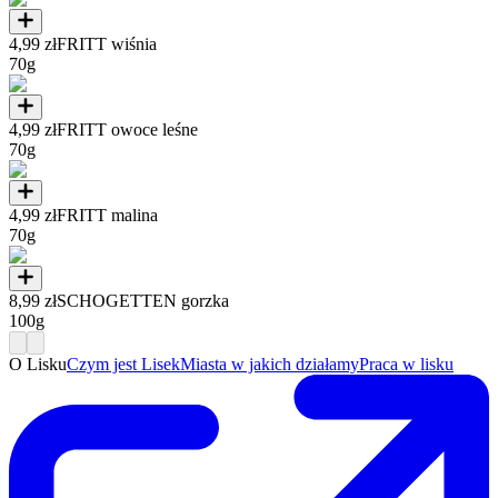
4,99 zł
FRITT wiśnia
70g
4,99 zł
FRITT owoce leśne
70g
4,99 zł
FRITT malina
70g
8,99 zł
SCHOGETTEN gorzka
100g
O Lisku
Czym jest Lisek
Miasta w jakich działamy
Praca w lisku